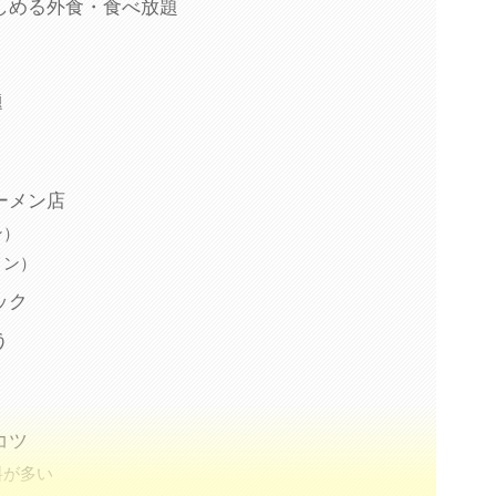
しめる外食・食べ放題
題
ーメン店
ン）
メン）
ック
う
コツ
料が多い