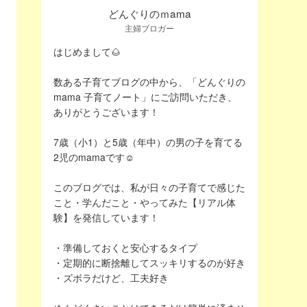
どんぐりのｍama
主婦ブロガー
はじめまして🌰
数ある子育てブログの中から、「どんぐりの
mama 子育てノート」にご訪問いただき、
ありがとうございます！
7歳（小1）と5歳（年中）の男の子を育てる
2児のmamaです☺️
このブログでは、私が日々の子育てで感じた
こと・学んだこと・やってみた【リアル体
験】を発信しています！
・準備しておくと安心するタイプ
・定期的に断捨離してスッキリするのが好き
・ズボラだけど、工夫好き