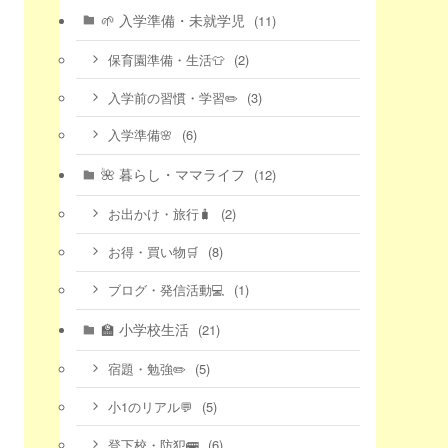
🌱 入学準備・未就学児
(11)
(2)
保育園準備・生活👕
(3)
入学前の習慣・学習✏️
(6)
入学準備🌸
🌺 暮らし・ママライフ
(12)
(2)
お出かけ・旅行🧳
(8)
お得・買い物🛒
(1)
ブログ・発信活動💻
🏫 小学校生活
(21)
(5)
宿題・勉強✏️
(5)
小1のリアル💬
(6)
登下校・防犯🚌