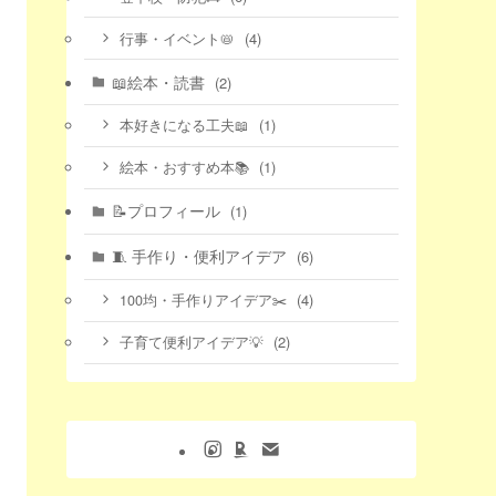
(4)
行事・イベント📛
📖絵本・読書
(2)
(1)
本好きになる工夫📖
(1)
絵本・おすすめ本📚
📝プロフィール
(1)
🧵 手作り・便利アイデア
(6)
(4)
100均・手作りアイデア✂️
(2)
子育て便利アイデア💡