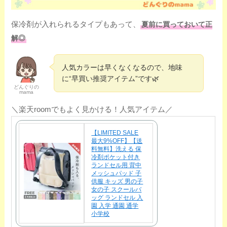
保冷剤が入れられるタイプもあって、
夏前に買っておいて正
解◎
人気カラーは早くなくなるので、地味
に“早買い推奨アイテム”です🌿
どんぐりの
mama
＼楽天roomでもよく見かける！人気アイテム／
【LIMITED SALE
最大9%OFF】【送
料無料】洗える 保
冷剤ポケット付き
ランドセル用 背中
メッシュパッド 子
供服 キッズ 男の子
女の子 スクールバ
ッグ ランドセル 入
園 入学 通園 通学
小学校