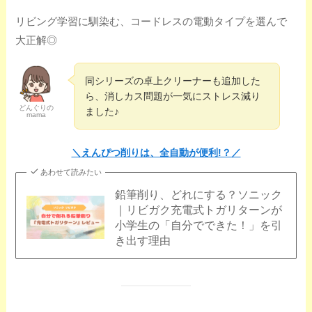
リビング学習に馴染む、コードレスの電動タイプを選んで
大正解◎
同シリーズの卓上クリーナーも追加した
ら、消しカス問題が一気にストレス減り
どんぐりの
ました♪
mama
＼えんぴつ削りは、全自動が便利!？／
あわせて読みたい
鉛筆削り、どれにする？ソニック
｜リビガク充電式トガリターンが
小学生の「自分でできた！」を引
き出す理由