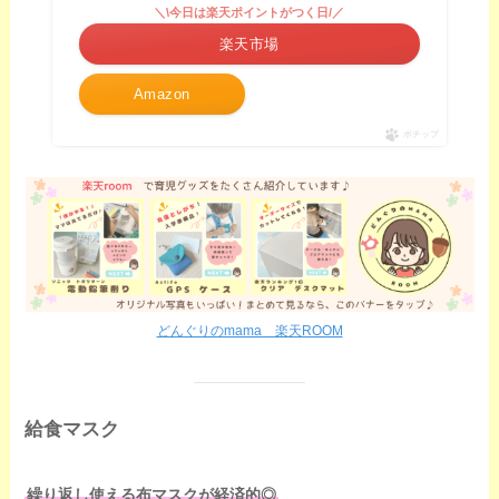
＼\今日は楽天ポイントがつく日/／
楽天市場
Amazon
ポチップ
どんぐりのmama 楽天ROOM
給食マスク
繰り返し使える布マスクが経済的◎