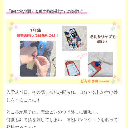
「服に穴が開く＆針で指を刺す」のを防ぐ！
入学式当日、その場で名札が配られ、自分で名札の付け外
しをすることに！
ところが息子は、安全ピンのつけ外しに苦戦…。
何度も針で指を刺してしまい、毎朝バンソウコウを貼って
登校することに…。