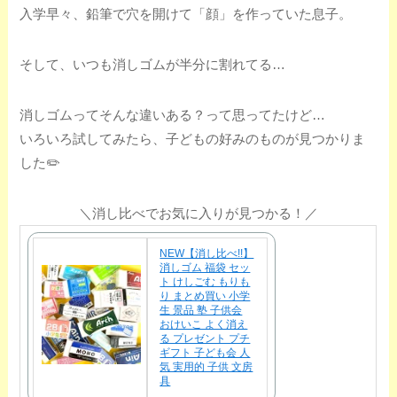
入学早々、鉛筆で穴を開けて「顔」を作っていた息子。
そして、いつも消しゴムが半分に割れてる…
消しゴムってそんな違いある？って思ってたけど…
いろいろ試してみたら、子どもの好みのものが見つかりま
した✏️
＼消し比べでお気に入りが見つかる！／
NEW【消し比べ!!】
消しゴム 福袋 セッ
ト けしごむ もりも
り まとめ買い 小学
生 景品 塾 子供会
おけいこ よく消え
る プレゼント プチ
ギフト 子ども会 人
気 実用的 子供 文房
具