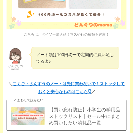
こちらは、ダイソー購入品！マスや行の種類も豊富！
ノート類は100円均一で定期的に買い足し
てるよ♪
どんぐりの
mama
＼
こくご・さんすうのノートは先に買わないで！ストックして
おくと安心なものはこちら👇️
／
あわせて読みたい
【買い忘れ防止】小学生の学用品
ストックリスト｜セール中にまと
め買いしたい消耗品一覧