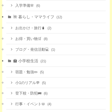
入学準備🌸
(6)
🌺 暮らし・ママライフ
(12)
お出かけ・旅行🧳
(2)
お得・買い物🛒
(8)
ブログ・発信活動💻
(1)
🏫 小学校生活
(21)
宿題・勉強✏️
(5)
小1のリアル💬
(5)
登下校・防犯🚌
(6)
行事・イベント📛
(4)