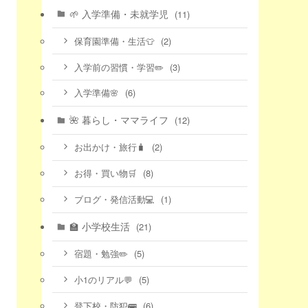
🌱 入学準備・未就学児
(11)
(2)
保育園準備・生活👕
(3)
入学前の習慣・学習✏️
(6)
入学準備🌸
🌺 暮らし・ママライフ
(12)
(2)
お出かけ・旅行🧳
(8)
お得・買い物🛒
(1)
ブログ・発信活動💻
🏫 小学校生活
(21)
(5)
宿題・勉強✏️
(5)
小1のリアル💬
(6)
登下校・防犯🚌