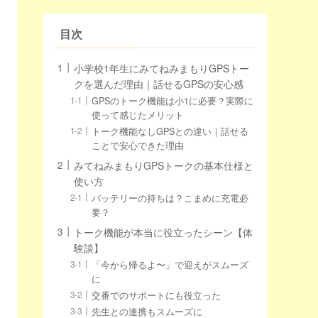
目次
小学校1年生にみてねみまもりGPSトー
クを選んだ理由｜話せるGPSの安心感
GPSのトーク機能は小1に必要？実際に
使って感じたメリット
トーク機能なしGPSとの違い｜話せる
ことで安心できた理由
みてねみまもりGPSトークの基本仕様と
使い方
バッテリーの持ちは？こまめに充電必
要？
トーク機能が本当に役立ったシーン【体
験談】
「今から帰るよ〜」で迎えがスムーズ
に
交番でのサポートにも役立った
先生との連携もスムーズに