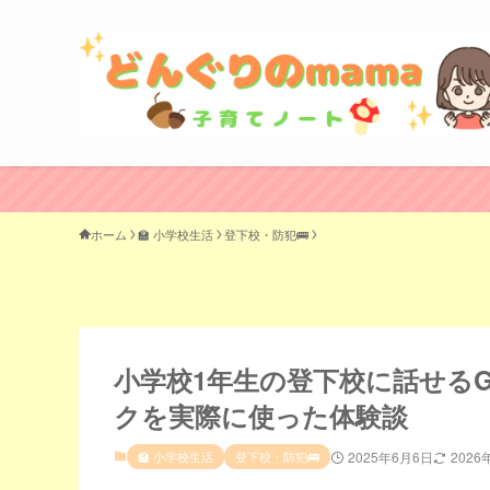
ホーム
🏫 小学校生活
登下校・防犯🚌
小学校1年生の登下校に話せるG
クを実際に使った体験談
🏫 小学校生活
登下校・防犯🚌
2025年6月6日
2026