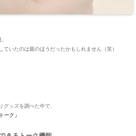
男。
していたのは親のほうだったかもしれません（笑）
。
りグッズを調べた中で、
Sトーク」
できるトーク機能。