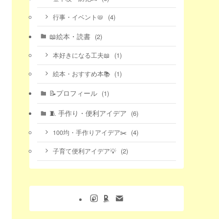
(4)
行事・イベント📛
📖絵本・読書
(2)
(1)
本好きになる工夫📖
(1)
絵本・おすすめ本📚
📝プロフィール
(1)
🧵 手作り・便利アイデア
(6)
(4)
100均・手作りアイデア✂️
(2)
子育て便利アイデア💡