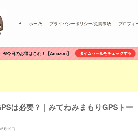
ホーム
プライバシーポリシー/免責事項
プロフィ
📢今日のお得はこれ！【Amazon】
タイムセールをチェックする
PSは必要？｜みてねみまもりGPSトー
年5月19日