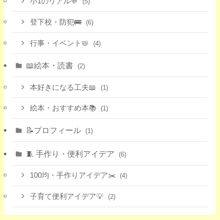
小1のリアル💬
(5)
登下校・防犯🚌
(6)
行事・イベント📛
(4)
📖絵本・読書
(2)
本好きになる工夫📖
(1)
絵本・おすすめ本📚
(1)
📝プロフィール
(1)
🧵 手作り・便利アイデア
(6)
100均・手作りアイデア✂️
(4)
子育て便利アイデア💡
(2)