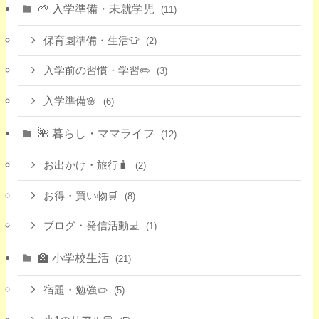
🌱 入学準備・未就学児
(11)
保育園準備・生活👕
(2)
入学前の習慣・学習✏️
(3)
入学準備🌸
(6)
🌺 暮らし・ママライフ
(12)
お出かけ・旅行🧳
(2)
お得・買い物🛒
(8)
ブログ・発信活動💻
(1)
🏫 小学校生活
(21)
宿題・勉強✏️
(5)